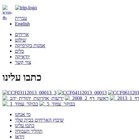
עברית
English
אריחים
שילוט
אמנות בקרמיקה
כלים
יודאיקה
צור קשר
כתבו עלינו
מי אנחנו
שיבוץ האריחים בבית שלך
כתבו עלינו
תהליך העבודה
וידאו