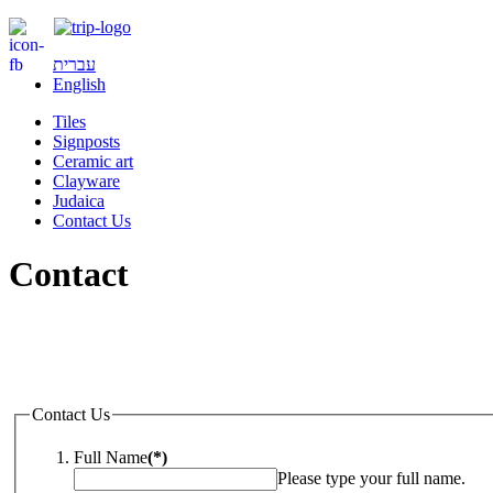
עברית
English
Tiles
Signposts
Ceramic art
Clayware
Judaica
Contact Us
Contact
Contact Us
Full Name
(*)
Please type your full name.